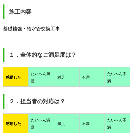
施工内容
基礎補強・給水管交換工事
１．全体的なご満足度は？
たいへん満
たいへん不
感動した
満足
不満
足
満
２．担当者の対応は？
たいへん満
たいへん不
感動した
満足
不満
足
満