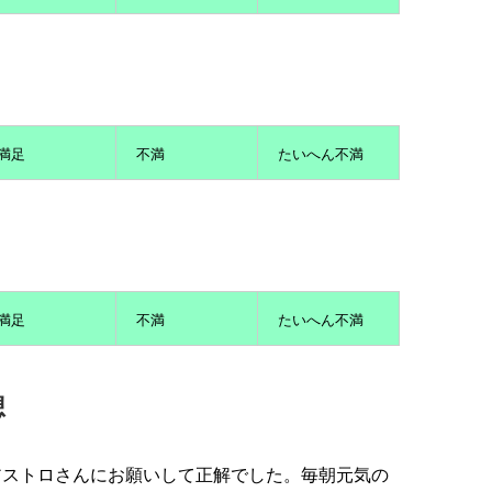
満足
不満
たいへん不満
満足
不満
たいへん不満
想
アストロさんにお願いして正解でした。毎朝元気の