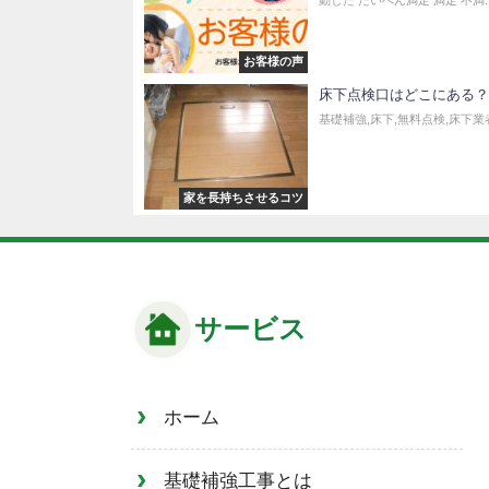
お客様の声
床下点検口はどこにある？
基礎補強,床下,無料点検,床下業者
家を長持ちさせるコツ
サービス
ホーム
基礎補強工事とは