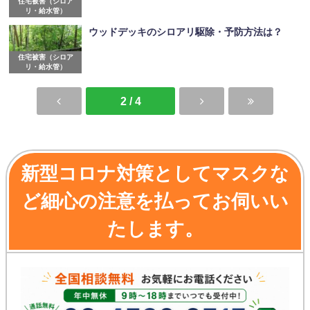
住宅被害（シロア
リ・給水管）
ウッドデッキのシロアリ駆除・予防方法は？
住宅被害（シロア
リ・給水管）
2 / 4
新型コロナ対策としてマスクな
ど細心の注意を払ってお伺いい
たします。