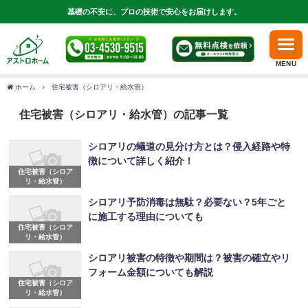
基礎の不安に、プロの技術で安心をお届けします。
MENU
ホーム
住宅被害（シロアリ・給水管）
住宅被害（シロアリ・給水管）の記事一覧
シロアリの蟻道の見分け方とは？侵入経路や特
徴について詳しく紹介！
住宅被害（シロア
リ・給水管）
シロアリ予防消毒は無駄？必要ない？5年ごと
に施工する理由についても
住宅被害（シロア
リ・給水管）
シロアリ被害の特徴や期間は？被害の確立やリ
フォーム金額についても解説
住宅被害（シロア
リ・給水管）