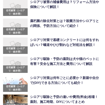
シロアリ被害の補修費用は？リフォーム方法や
保険について解説！
住宅被害（シロア
リ・給水管）
腐朽菌の除去対策とは？殺菌方法やシロアリと
の関係、予防方法について紹介！
住宅被害（シロア
リ・給水管）
シロアリ対策で基礎コンクリートには何をすれ
ばいい？蟻道やひび割れなど対処法を解説！
住宅被害（シロア
リ・給水管）
シロアリ駆除・予防の薬剤は犬や猫のペットに
有害？安全な施工方法と費用について解説
住宅被害（シロア
リ・給水管）
シロアリ対策は何年ごとに必要か？新築や自分
で(DIY)できる方法についても紹介！
住宅被害（シロア
リ・給水管）
シロアリ駆除と予防の違いや費用(料金)相場！
薬剤、施工時期、DIYについてまとめ